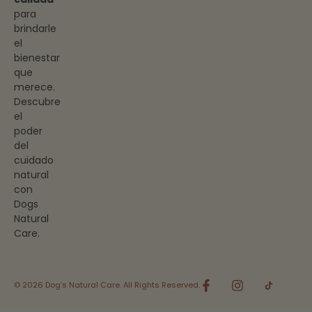
para
brindarle
el
bienestar
que
merece.
Descubre
el
poder
del
cuidado
natural
con
Dogs
Natural
Care.
© 2026 Dog’s Natural Care. All Rights Reserved.