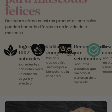
felices
Descubre cómo nuestros productos naturales
pueden hacer la diferencia en la vida de tu
mascota.
Ingredientes
Cuidado y
Recomendado
Resu
100%
compromiso
por
com
naturales
Pasión y
veterinarios
Produc
dedicación,
mejora
Ingredientes
Productos
siempre por el
bienes
probados que
naturales para
bienestar de tu
masco
mejoran el
un cuidado
mascota.
bienestar de tu
seguro y
mascota.
efectivo.