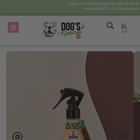
¡Aprovecha nuestras ofertas en los KITS
con un 10% de descuento!
0