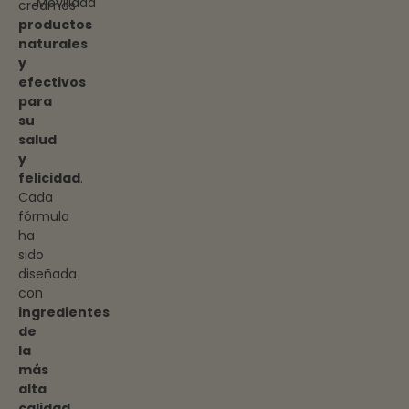
Movilidad
creamos
productos
naturales
y
efectivos
para
su
salud
y
felicidad
.
Cada
fórmula
ha
sido
diseñada
con
ingredientes
de
la
más
alta
calidad