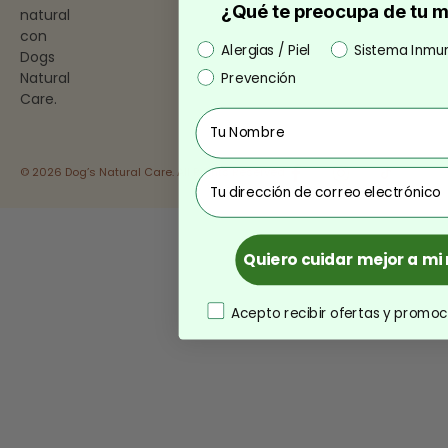
¿Qué te preocupa de tu 
natural
con
Preocupación
Alergias / Piel
Sistema Inmu
Dogs
Natural
Prevención
Care.
Nombre
© 2026 Dog’s Natural Care. All Rights Reserved.
correo
Quiero cuidar mejor a m
consentimiento
Acepto recibir ofertas y promoc