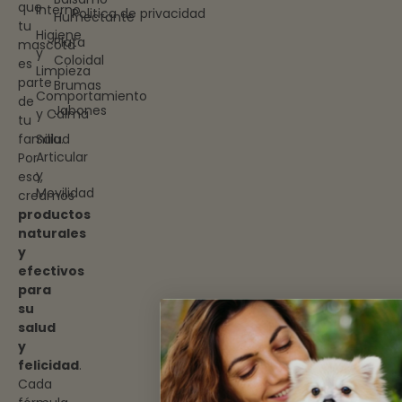
que
Interno
Politica de privacidad
Humectante
tu
Higiene
Plata
mascota
y
Coloidal
es
Limpieza
parte
Brumas
Comportamiento
de
Jabones
y Calma
tu
familia.
Salud
Articular
Por
y
eso,
Movilidad
creamos
productos
naturales
y
efectivos
para
su
salud
y
felicidad
.
Cada