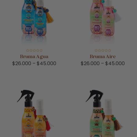
Valorado
Valorado
Bruma Agua
Bruma Aire
en
en
0
0
$
26.000
–
$
45.000
$
26.000
–
$
45.000
de
de
5
5