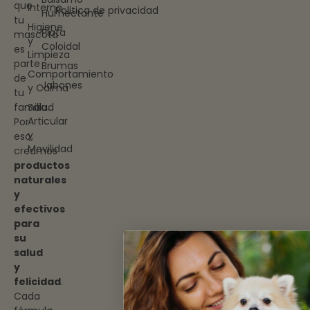
que
Interno
Politica de privacidad
Humectante
tu
Higiene
Plata
mascota
y
Coloidal
es
Limpieza
parte
Brumas
Comportamiento
de
Jabones
y Calma
tu
familia.
Salud
Articular
Por
y
eso,
Movilidad
creamos
productos
naturales
y
efectivos
para
su
salud
y
felicidad
.
Cada