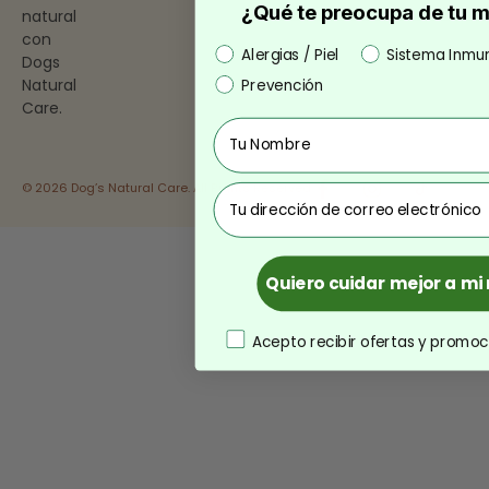
¿Qué te preocupa de tu 
natural
con
Preocupación
Alergias / Piel
Sistema Inmu
Dogs
Natural
Prevención
Care.
Nombre
© 2026 Dog’s Natural Care. All Rights Reserved.
correo
Quiero cuidar mejor a m
consentimiento
Acepto recibir ofertas y promoc