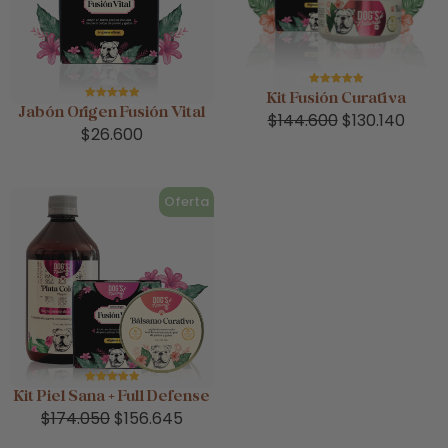
Valorado en
Kit Fusión Curativa
5.00
de 5
Valorado en
Jabón Origen Fusión Vital
$
144.600
$
130.140
5.00
de 5
$
26.600
Oferta
Valorado en
Kit Piel Sana + Full Defense
5.00
de 5
$
174.050
$
156.645