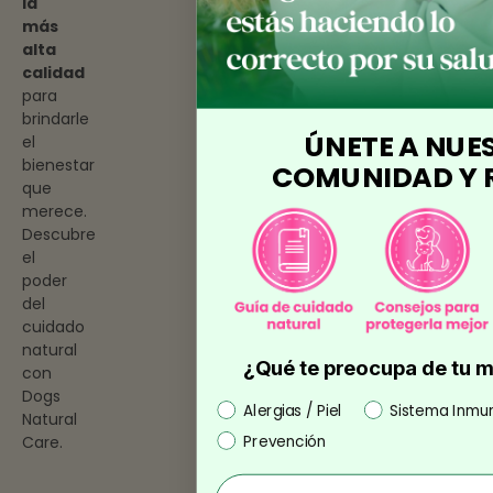
la
más
alta
calidad
para
brindarle
ÚNETE A NUE
el
bienestar
COMUNIDAD Y R
que
merece.
Descubre
el
poder
del
cuidado
natural
¿Qué te preocupa de tu 
con
Dogs
Preocupación
Alergias / Piel
Sistema Inmu
Natural
Prevención
Care.
Nombre