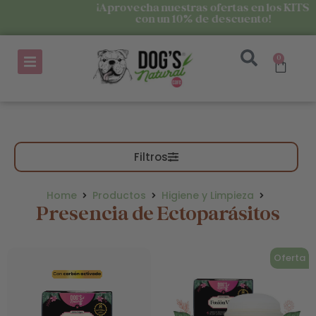
¡Aprovecha nuestras ofertas en los KITS
con un 10% de descuento!
0
Filtros
Home
Productos
Higiene y Limpieza
Presencia de Ectoparásitos
Oferta