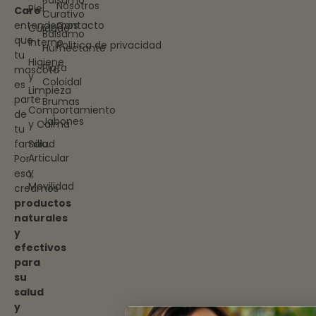
Nosotros
Piel
Care
Curativo
entendemos
Contacto
Cuidado
Bálsamo
que
Interno
Politica de privacidad
Humectante
tu
Higiene
Plata
mascota
y
Coloidal
es
Limpieza
parte
Brumas
Comportamiento
de
Jabones
y Calma
tu
familia.
Salud
Articular
Por
y
eso,
Movilidad
creamos
productos
naturales
y
efectivos
para
su
salud
y