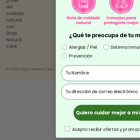
poder
del
cuidado
natural
con
Dogs
¿Qué te preocupa de tu 
Natural
Care.
Preocupación
Alergias / Piel
Sistema Inmu
Prevención
Nombre
© 2026 Dog’s Natural Care. All Rights Reserved.
correo
Quiero cuidar mejor a m
consentimiento
Acepto recibir ofertas y promoc