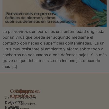
La parvovirosis en perros es una enfermedad originada
por un virus que puede ser adquirido mediante el
contacto con heces o superficies contaminadas. Es un
virus muy resistente al ambiente y afecta sobre todo a
cachorros no vacunados o con defensas bajas. Y lo más
grave es que debilita el sistema inmune justo cuando
más […]
Compra
Compra
Empresa
afección
producto
En
Distribuye
Cuidado
Kits
Dogs
Descubre
de la
Natural
Bálsamo