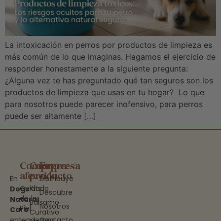
La intoxicación en perros por productos de limpieza es
más común de lo que imaginas. Hagamos el ejercicio de
responder honestamente a la siguiente pregunta:
¿Alguna vez te has preguntado qué tan seguros son los
productos de limpieza que usas en tu hogar? Lo que
para nosotros puede parecer inofensivo, para perros
puede ser altamente […]
Compra
Compra
Empresa
afección
producto
En
Distribuye
Cuidado
Kits
Dogs
Descubre
de la
Natural
Bálsamo
Nosotros
Piel
Care
Curativo
entendemos
Contacto