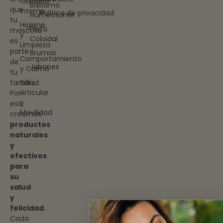
Cuidado
Bálsamo
que
Interno
Politica de privacidad
Humectante
tu
Higiene
Plata
mascota
y
Coloidal
es
Limpieza
parte
Brumas
Comportamiento
de
Jabones
y Calma
tu
familia.
Salud
Articular
Por
y
eso,
Movilidad
creamos
productos
naturales
y
efectivos
para
su
salud
y
felicidad
.
Cada