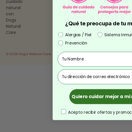
cuidado
natural
con
Dogs
¿Qué te preocupa de tu 
Natural
Care.
Preocupación
Alergias / Piel
Sistema Inmu
Prevención
© 2026 Dog’s Natural Care. All Rights Reserved.
Nombre
correo
Quiero cuidar mejor a m
consentimiento
Acepto recibir ofertas y promoc