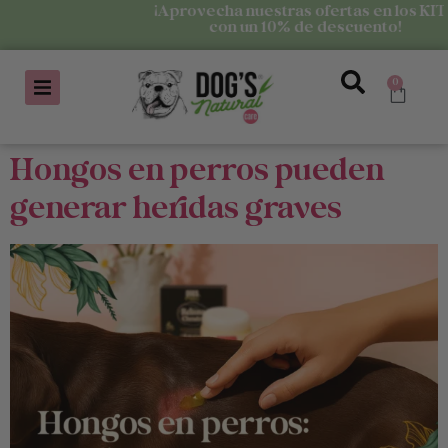
¡Aprovecha nuestras ofertas en los KITS
con un 10% de descuento!
0
Hongos en perros pueden
generar heridas graves