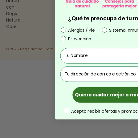
natural
con
Dogs
¿Qué te preocupa de tu 
Natural
Care.
Preocupación
Alergias / Piel
Sistema Inmu
Prevención
© 2026 Dog’s Natural Care. All Rights Reserved.
Nombre
correo
Quiero cuidar mejor a m
consentimiento
Acepto recibir ofertas y promoc