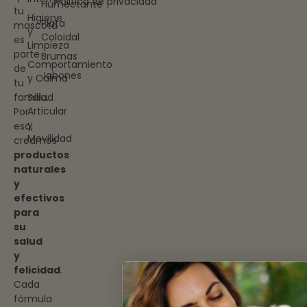
Politica de privacidad
Humectante
tu
Higiene
Plata
mascota
y
Coloidal
es
Limpieza
parte
Brumas
Comportamiento
de
Jabones
y Calma
tu
familia.
Salud
Articular
Por
y
eso,
Movilidad
creamos
productos
naturales
y
efectivos
para
su
salud
y
felicidad
.
Cada
fórmula