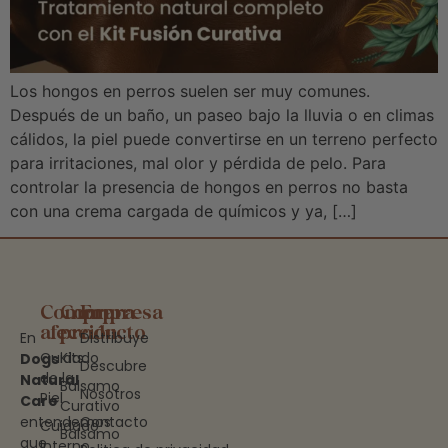
Los hongos en perros suelen ser muy comunes.
Después de un baño, un paseo bajo la lluvia o en climas
cálidos, la piel puede convertirse en un terreno perfecto
para irritaciones, mal olor y pérdida de pelo. Para
controlar la presencia de hongos en perros no basta
con una crema cargada de químicos y ya, […]
Compra
Compra
Empresa
afección
producto
En
Distribuye
Cuidado
Kits
Dogs
Descubre
de la
Natural
Bálsamo
Nosotros
Piel
Care
Curativo
entendemos
Contacto
Cuidado
Bálsamo
que
Interno