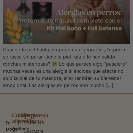
Cuando la piel habla, no podemos ignorarla. ¿Tu perro
se rasca sin parar, tiene la piel roja o le han salido
ronchas misteriosas? 😢 Lo que parece algo “pasajero”
muchas veces es una alergia silenciosa que afecta no
solo la piel de tu mascota, sino también su bienestar
emocional. Las alergias en perros son mucho […]
Compra
Compra
Empresa
afección
producto
En
Distribuye
Cuidado
Kits
Dogs
Descubre