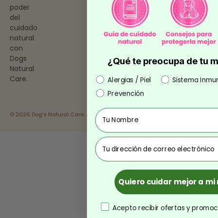
poder
del
cuidado
natural
con
Dogs
¿Qué te preocupa de tu 
Natural
Care.
Preocupación
Alergias / Piel
Sistema Inmu
Prevención
Nombre
© 2026 Dog’s Natural Care. All Rights Reserved.
correo
Quiero cuidar mejor a m
consentimiento
Acepto recibir ofertas y promoc