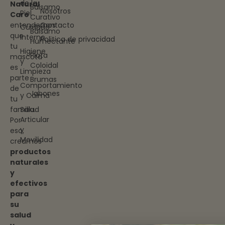
de la
Natural
Bálsamo
Nosotros
Piel
Care
Curativo
entendemos
Contacto
Cuidado
Bálsamo
que
Interno
Politica de privacidad
Humectante
tu
Higiene
Plata
mascota
y
Coloidal
es
Limpieza
parte
Brumas
Comportamiento
de
Jabones
y Calma
tu
familia.
Salud
Articular
Por
y
eso,
Movilidad
creamos
productos
naturales
y
efectivos
para
su
salud