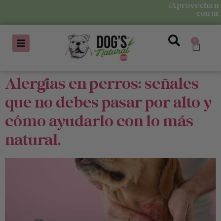
¡Aprovecha nuestra
con un 10% 
0
Alergias en perros: señales
que no debes pasar por alto y
cómo ayudarlo con lo más
natural.