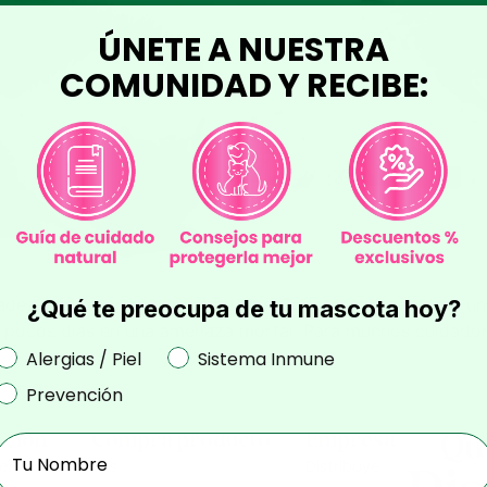
ÚNETE A NUESTRA
COMUNIDAD Y RECIBE:
ades más temidas por los tutores. Todo comienza como un re
¿Qué te preocupa de tu mascota hoy?
 pocos días en una amenaza mortal. Para muchos cuidadores
Preocupación
Alergias / Piel
Sistema Inmune
Prevención
cción
Compra producto
Empresa
Qu
Nombre
el
Kits
Distribuye