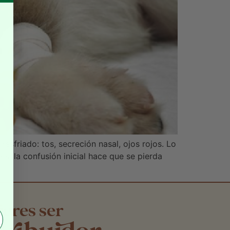
sfriado: tos, secreción nasal, ojos rojos. Lo
, la confusión inicial hace que se pierda
ieres ser