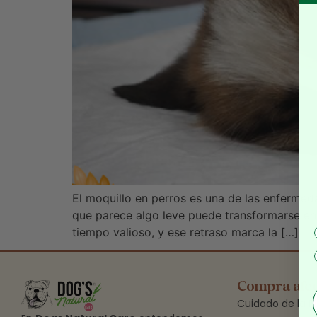
El moquillo en perros es una de las enfermed
que parece algo leve puede transformarse en
tiempo valioso, y ese retraso marca la […]
Compra afe
Cuidado de la Pi