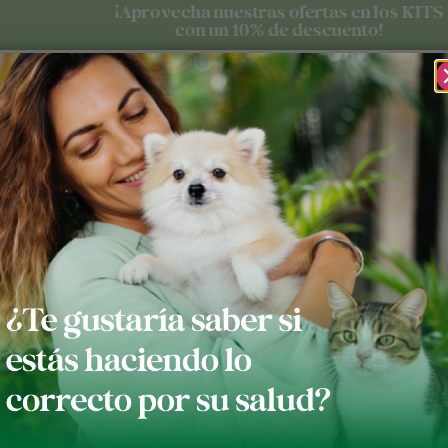
¡Aprovecha nuestras ofertas en los KITS
con un 10% de descuento!
tros
Blog
Contacto