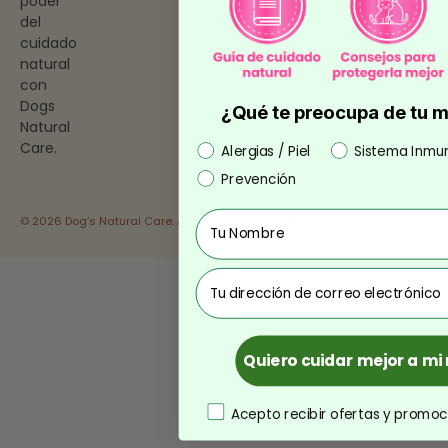
poder
del
cuidado
natural
con
Dogs
¿Qué te preocupa de tu 
Natural
Care.
Preocupación
Alergias / Piel
Sistema Inmu
Prevención
Nombre
© 2026 Dog’s Natural Care. All Rights Reserved.
correo
Quiero cuidar mejor a m
consentimiento
Acepto recibir ofertas y promoc