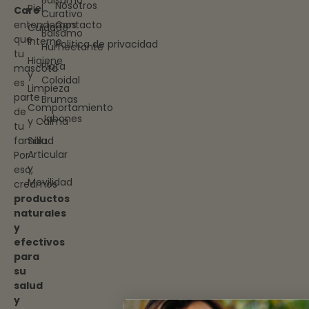
Nosotros
Piel
Care
Curativo
entendemos
Contacto
Cuidado
Bálsamo
que
Interno
Politica de privacidad
Humectante
tu
Higiene
Plata
mascota
y
Coloidal
es
Limpieza
parte
Brumas
Comportamiento
de
Jabones
y Calma
tu
familia.
Salud
Articular
Por
y
eso,
Movilidad
creamos
productos
naturales
y
efectivos
para
su
salud
y