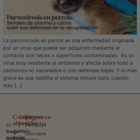
La parvovirosis en perros es una enfermedad originada
por un virus que puede ser adquirido mediante el
contacto con heces o superficies contaminadas. Es un
virus muy resistente al ambiente y afecta sobre todo a
cachorros no vacunados o con defensas bajas. Y lo más
grave es que debilita el sistema inmune justo cuando
más […]
Compra
Compra
Empresa
afección
producto
En
Distribuye
Cuidado
Kits
Dogs
Descubre
de la
Natural
Bálsamo