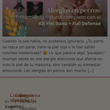
Cuando la piel habla, no podemos ignorarla. ¿Tu perro
se rasca sin parar, tiene la piel roja o le han salido
ronchas misteriosas? 😢 Lo que parece algo “pasajero”
muchas veces es una alergia silenciosa que afecta no
solo la piel de tu mascota, sino también su bienestar
emocional. Las alergias en perros son mucho […]
Compra
Compra
Empresa
afección
producto
En
Distribuye
Cuidado
Kits
Dogs
Descubre