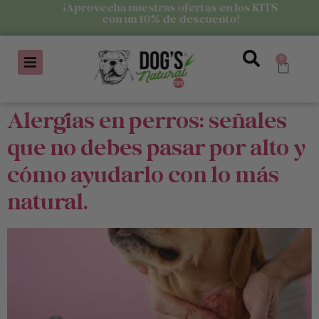
¡Aprovecha nuestras ofertas en los KITS
con un 10% de descuento!
0
Alergias en perros: señales
que no debes pasar por alto y
cómo ayudarlo con lo más
natural.