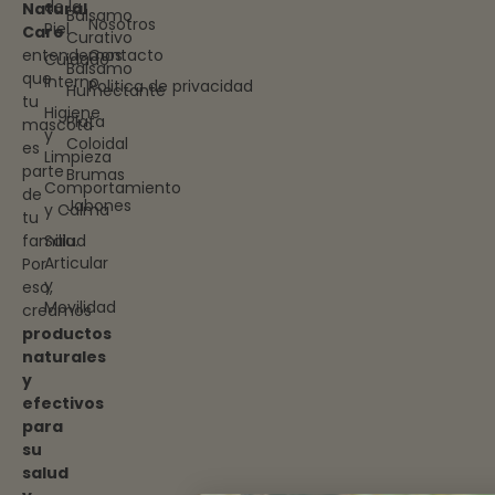
de la
Natural
Bálsamo
Nosotros
Piel
Care
Curativo
entendemos
Contacto
Cuidado
Bálsamo
que
Interno
Politica de privacidad
Humectante
tu
Higiene
Plata
mascota
y
Coloidal
es
Limpieza
parte
Brumas
Comportamiento
de
Jabones
y Calma
tu
familia.
Salud
Articular
Por
y
eso,
Movilidad
creamos
productos
naturales
y
efectivos
para
su
salud