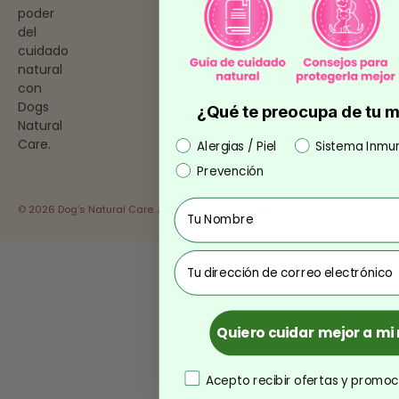
poder
del
cuidado
natural
con
Dogs
¿Qué te preocupa de tu 
Natural
Care.
Preocupación
Alergias / Piel
Sistema Inmu
Prevención
Nombre
© 2026 Dog’s Natural Care. All Rights Reserved.
correo
Quiero cuidar mejor a m
consentimiento
Acepto recibir ofertas y promoc